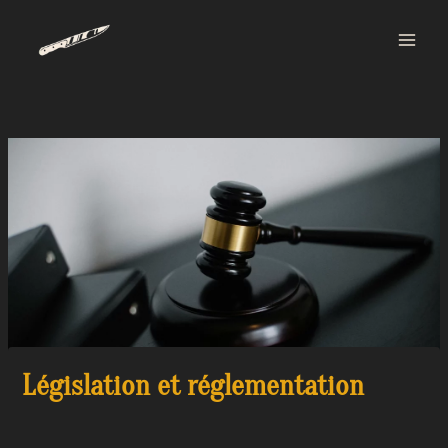
Aller
Main
au
Men
contenu
Législation et réglementation