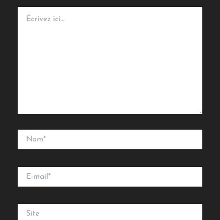
Écrivez
ici…
Nom*
E-
mail*
Site