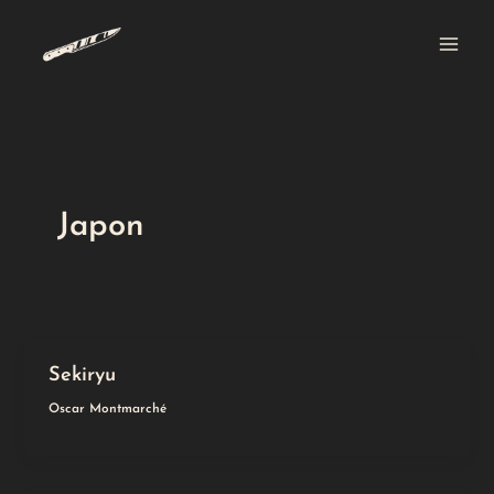
Aller
Main
au
Men
contenu
Japon
Sekiryu
Oscar Montmarché